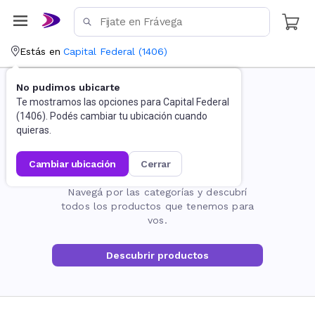
Estás en
Capital Federal
(
1406
)
No pudimos ubicarte
Te mostramos las opciones para
Capital Federal
(
1406
). Podés cambiar tu ubicación cuando
quieras.
cambiar ubicación
cerrar
La página no existe
Navegá por las categorías y descubrí
todos los productos que tenemos para
vos.
Descubrir productos