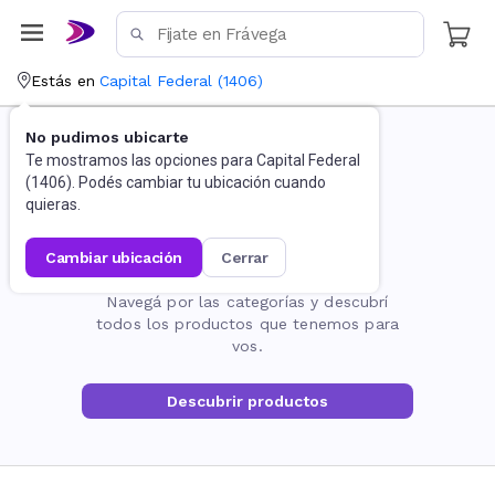
Estás en
Capital Federal
(
1406
)
No pudimos ubicarte
Te mostramos las opciones para
Capital Federal
(
1406
). Podés cambiar tu ubicación cuando
quieras.
cambiar ubicación
cerrar
La página no existe
Navegá por las categorías y descubrí
todos los productos que tenemos para
vos.
Descubrir productos