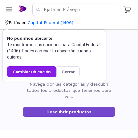
Estás en
Capital Federal
(
1406
)
No pudimos ubicarte
Te mostramos las opciones para
Capital Federal
(
1406
). Podés cambiar tu ubicación cuando
quieras.
cambiar ubicación
cerrar
La página no existe
Navegá por las categorías y descubrí
todos los productos que tenemos para
vos.
Descubrir productos