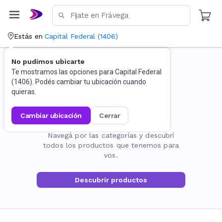
Estás en
Capital Federal
(
1406
)
No pudimos ubicarte
Te mostramos las opciones para
Capital Federal
(
1406
). Podés cambiar tu ubicación cuando
quieras.
cambiar ubicación
cerrar
La página no existe
Navegá por las categorías y descubrí
todos los productos que tenemos para
vos.
Descubrir productos