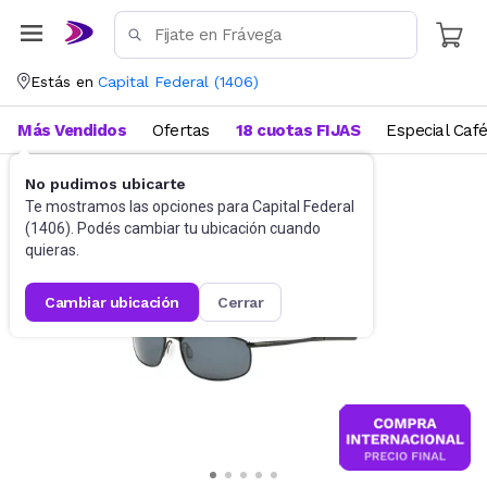
Estás en
Capital Federal
(
1406
)
Más Vendidos
Ofertas
18 cuotas FIJAS
Especial Caf
No pudimos ubicarte
Accesorios
Anteojos de sol
Te mostramos las opciones para
Capital Federal
(
1406
). Podés cambiar tu ubicación cuando
quieras.
cambiar ubicación
cerrar