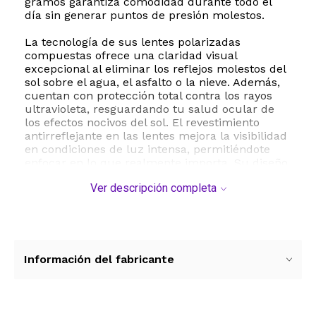
gramos garantiza comodidad durante todo el
día sin generar puntos de presión molestos.
La tecnología de sus lentes polarizadas
compuestas ofrece una claridad visual
excepcional al eliminar los reflejos molestos del
sol sobre el agua, el asfalto o la nieve. Además,
cuentan con protección total contra los rayos
ultravioleta, resguardando tu salud ocular de
los efectos nocivos del sol. El revestimiento
antirreflejante en las lentes mejora la visibilidad
en condiciones de luz intensa, permitiéndote
enfocar en lo que realmente importa. Su diseño
clásico y deportivo las convierte en el accesorio
Ver descripción completa
ideal para el uso diario o para tus aventuras
más exigentes.
Especificaciones técnicas y dimensiones:
- Marca: ZHILE
- Material del marco: Metal de alta resistencia
Información del fabricante
- Tipo de lente: Polarizada con revestimiento
antirreflejante y protección UV
- Ancho de la lente: 57 milímetros
- Ancho del puente: 17 milímetros 0.7 pulgadas