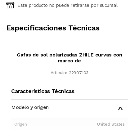
Este producto no puede retirarse por sucursal
Ingresá código postal (sólo números)
CALCULAR
Especificaciones Técnicas
Gafas de sol polarizadas ZHILE curvas con
marco de
Artículo:
22907103
Características Técnicas
Modelo y origen
Origen
United States