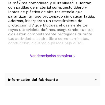
la máxima comodidad y durabilidad. Cuentan
con patillas de material compuesto ligero y
lentes de plástico de alta resistencia que
garantizan un uso prolongado sin causar fatiga.
Además, incorporan un revestimiento de
protección UV que bloquea eficazmente los
rayos ultravioleta dañinos, asegurando que tus
ojos estén completamente protegidos durante
tus actividades al aire libre como caminatas,
conducción, ciclismo o paseos bajo el sol.
Con un ajuste regular sumamente cómodo, este
Ver descripción completa
modelo unisex se adapta de forma natural a la
forma del rostro. Sus dimensiones detalladas
incluyen un ancho de lente de cincuenta y ocho
milímetros, un puente de veintidós milímetros y
patillas de ciento cincuenta y siete milímetros,
lo que proporciona una cobertura minimalista
Información del fabricante
pero sumamente efectiva. Para mantener su
calidad y prolongar su vida útil, se recomienda
realizar la limpieza únicamente a mano y evitar
la exposición a temperaturas extremadamente
altas.
Ver más contenido