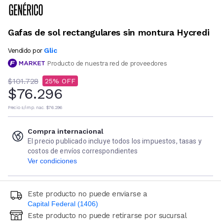
Gafas de sol rectangulares sin montura Hycredi
Glic
Vendido por
Producto de nuestra red de proveedores
$101.728
25
$76.296
Precio s/imp. nac.
$76.296
Compra internacional
El precio publicado incluye todos los impuestos, tasas y
costos de envíos correspondientes
Ver condiciones
Este producto no puede enviarse a
Capital Federal (1406)
Este producto no puede retirarse por sucursal
Ingresá código postal (sólo números)