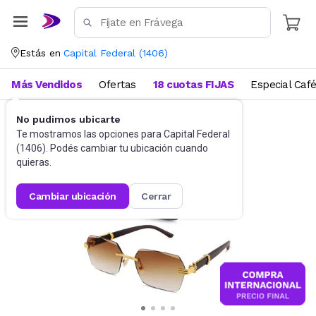
Estás en
Capital Federal
(
1406
)
Más Vendidos
Ofertas
18 cuotas FIJAS
Especial Caf
No pudimos ubicarte
Accesorios
Anteojos de sol
Te mostramos las opciones para
Capital Federal
(
1406
). Podés cambiar tu ubicación cuando
quieras.
cambiar ubicación
cerrar