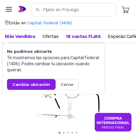
Estás en
Capital Federal
(
1406
)
Más Vendidos
Ofertas
18 cuotas FIJAS
Especial Caf
No pudimos ubicarte
Accesorios
Anteojos de sol
Te mostramos las opciones para
Capital Federal
(
1406
). Podés cambiar tu ubicación cuando
quieras.
cambiar ubicación
cerrar