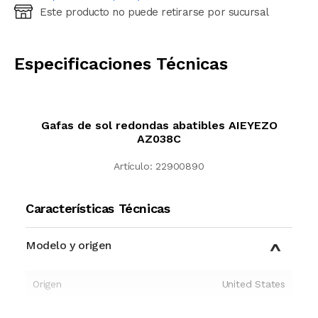
Este producto no puede retirarse por sucursal
Ingresá código postal (sólo números)
CALCULAR
Especificaciones Técnicas
Gafas de sol redondas abatibles AIEYEZO
AZ038C
Artículo:
22900890
Características Técnicas
Modelo y origen
Origen
United States