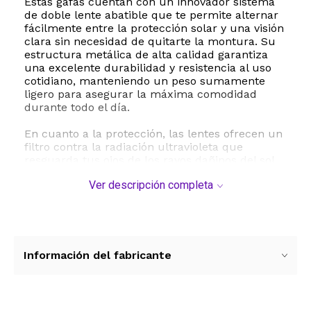
Estas gafas cuentan con un innovador sistema
de doble lente abatible que te permite alternar
fácilmente entre la protección solar y una visión
clara sin necesidad de quitarte la montura. Su
estructura metálica de alta calidad garantiza
una excelente durabilidad y resistencia al uso
cotidiano, manteniendo un peso sumamente
ligero para asegurar la máxima comodidad
durante todo el día.
En cuanto a la protección, las lentes ofrecen un
filtro contra la radiación ultravioleta que
resguarda tus ojos de los rayos dañinos del sol,
convirtiéndolas en el aliado perfecto para
Ver descripción completa
actividades al aire libre, paseos urbanos o
festivales. El acabado de espejo en las lentes
añade un aire de misterio y modernidad que
complementa cualquier atuendo.
Con un ajuste universal diseñado para
Información del fabricante
adaptarse cómodamente a diferentes tipos de
rostro, estas gafas tienen dimensiones precisas
para un calce óptimo: un ancho de lente de 50
milímetros, un puente de 17 milímetros y