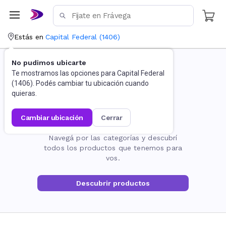
Estás en
Capital Federal
(
1406
)
No pudimos ubicarte
Te mostramos las opciones para
Capital Federal
(
1406
). Podés cambiar tu ubicación cuando
quieras.
cambiar ubicación
cerrar
La página no existe
Navegá por las categorías y descubrí
todos los productos que tenemos para
vos.
Descubrir productos