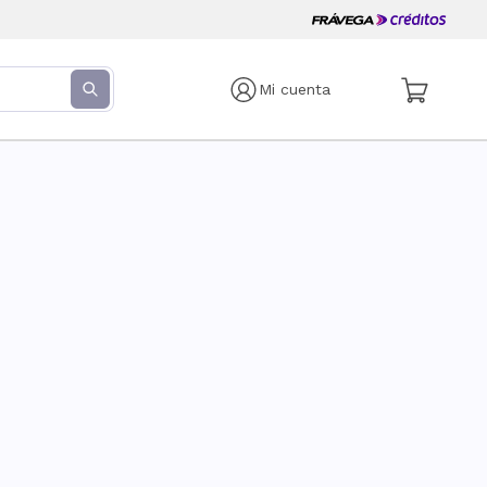
Mi cuenta
s