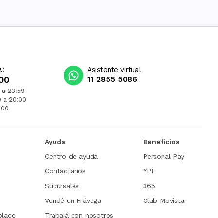
a:
Asistente virtual
00
11 2855 5086
 a 23:59
0 a 20:00
:00
Ayuda
Beneficios
Centro de ayuda
Personal Pay
Contactanos
YPF
Sucursales
365
Vendé en Frávega
Club Movistar
place
Trabajá con nosotros