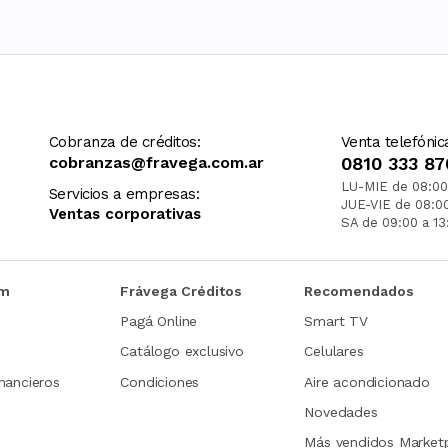
Cobranza de créditos:
Venta telefónic
cobranzas@fravega.com.ar
0810 333 87
LU-MIE de 08:00
Servicios a empresas:
JUE-VIE de 08:0
Ventas corporativas
SA de 09:00 a 13
om
Frávega Créditos
Recomendados
Pagá Online
Smart TV
Catálogo exclusivo
Celulares
nancieros
Condiciones
Aire acondicionado
Novedades
Más vendidos Market