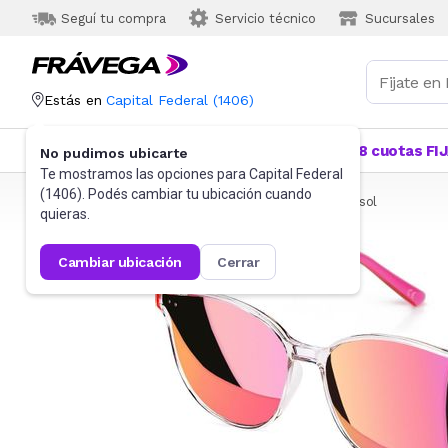
Seguí tu compra
Servicio técnico
Sucursales
Estás en
Capital Federal
(
1406
)
Categorías
Más Vendidos
Ofertas
18 cuotas FI
No pudimos ubicarte
Te mostramos las opciones para
Capital Federal
(
1406
). Podés cambiar tu ubicación cuando
Frávega
Indumentaria
Accesorios
Anteojos de sol
quieras.
cambiar ubicación
cerrar