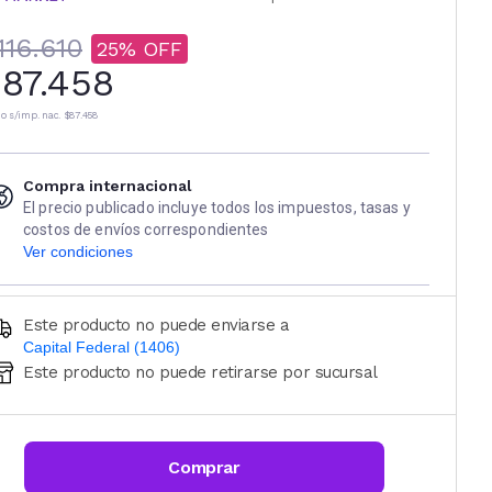
116.610
25
87.458
io s/imp. nac.
$87.458
Compra internacional
El precio publicado incluye todos los impuestos, tasas y
costos de envíos correspondientes
Ver condiciones
Este producto no puede enviarse a
Capital Federal (1406)
Este producto no puede retirarse por sucursal
Ingresá código postal (sólo números)
CALCULAR
Comprar