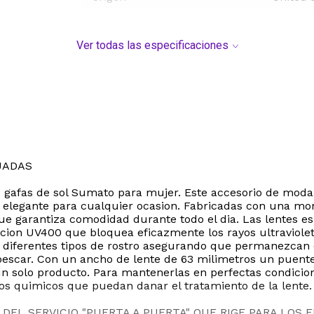
Ver todas las especificaciones
JADAS
 las gafas de sol Sumato para mujer. Este accesorio de mod
elegante para cualquier ocasion. Fabricadas con una mont
ue garantiza comodidad durante todo el dia. Las lentes e
ion UV400 que bloquea eficazmente los rayos ultravioleta
 diferentes tipos de rostro asegurando que permanezcan e
 pescar. Con un ancho de lente de 63 milimetros un puente
un solo producto. Para mantenerlas en perfectas condici
os quimicos que puedan danar el tratamiento de la lente.
DEL SERVICIO "PUERTA A PUERTA" QUE RIGE PARA LOS 