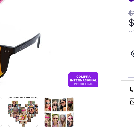
$
$
Prec