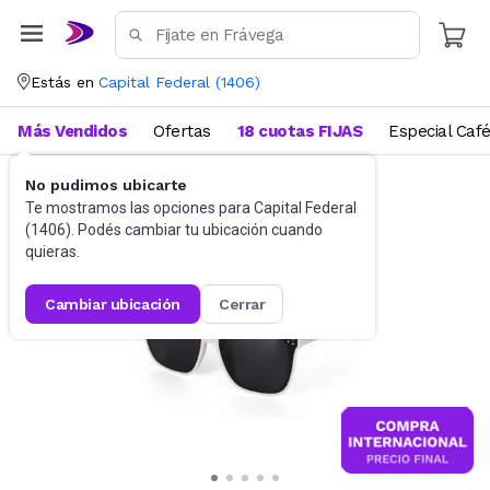
Estás en
Capital Federal
(
1406
)
Más Vendidos
Ofertas
18 cuotas FIJAS
Especial Caf
No pudimos ubicarte
Accesorios
Anteojos de sol
Te mostramos las opciones para
Capital Federal
(
1406
). Podés cambiar tu ubicación cuando
quieras.
cambiar ubicación
cerrar