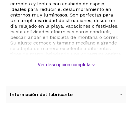
completo y lentes con acabado de espejo,
ideales para reducir el deslumbramiento en
entornos muy luminosos. Son perfectas para
una amplia variedad de situaciones, desde un
dia relajado en la playa, vacaciones o festivales,
hasta actividades dinamicas como conducir,
pescar, andar en bicicleta de montana o correr.
Su ajuste comodo y tamano mediano a grande
se adapta de manera excelente a diferentes
tipos de rostro, brindando una cobertura optima
y un aspecto vanguardista.
Ver descripción completa
La durabilidad esta garantizada gracias a sus
materiales livianos y resistentes. Para mantener
tus gafas en perfectas condiciones, se
recomienda limpiar las lentes regularmente con
agua o un pano suave, evitando el uso de
Información del fabricante
alcohol, productos quimicos o papel. Con un
ancho de puente de 17 milimetros y lentes de
gran tamano, este accesorio es la eleccion ideal
para quienes no quieren comprometer la salud
visual ni el estilo.
Ver más contenido