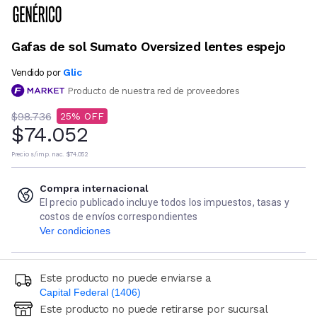
Gafas de sol Sumato Oversized lentes espejo
Glic
Vendido por
Producto de nuestra red de proveedores
$98.736
25
$74.052
Precio s/imp. nac.
$74.052
Compra internacional
El precio publicado incluye todos los impuestos, tasas y
costos de envíos correspondientes
Ver condiciones
Este producto no puede enviarse a
Capital Federal (1406)
Este producto no puede retirarse por sucursal
Ingresá código postal (sólo números)