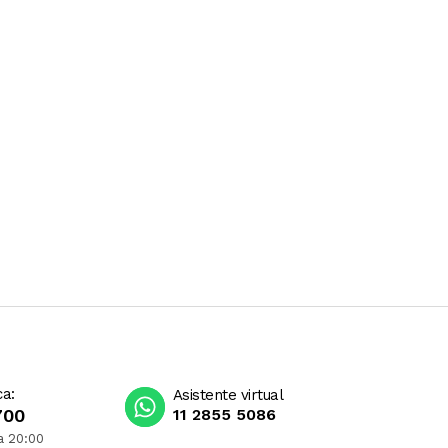
ca:
Asistente virtual
700
11 2855 5086
a 20:00