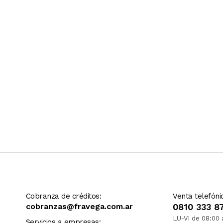
Ver más contenido
Cobranza de créditos:
Venta telefóni
cobranzas@fravega.com.ar
0810 333 8
LU-VI de 08:00 
Servicios a empresas: