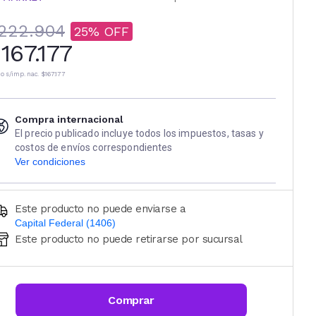
222.904
25
167.177
io s/imp. nac.
$167.177
Compra internacional
El precio publicado incluye todos los impuestos, tasas y
costos de envíos correspondientes
Ver condiciones
Este producto no puede enviarse a
Capital Federal (1406)
Este producto no puede retirarse por sucursal
Ingresá código postal (sólo números)
CALCULAR
Comprar