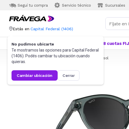
Seguí tu compra
Servicio técnico
Sucursales
Estás en
Capital Federal
(
1406
)
Categorías
Más Vendidos
Ofertas
18 cuotas FI
No pudimos ubicarte
Te mostramos las opciones para
Capital Federal
(
1406
). Podés cambiar tu ubicación cuando
Frávega
Indumentaria
Accesorios
Anteojos de sol
quieras.
cambiar ubicación
cerrar