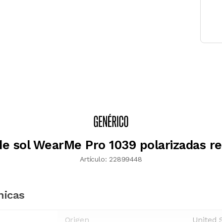
de sol WearMe Pro 1039 polarizadas r
Artículo:
22899448
nicas
Origen
United 