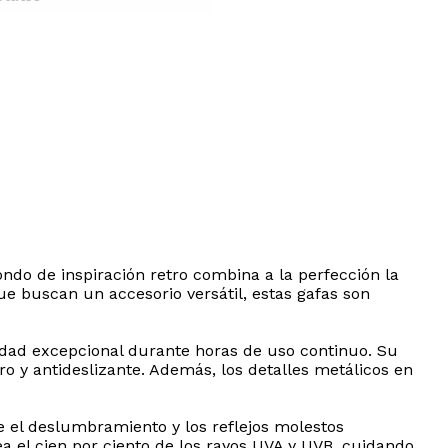
ondo de inspiración retro combina a la perfección la
e buscan un accesorio versátil, estas gafas son
didad excepcional durante horas de uso continuo. Su
o y antideslizante. Además, los detalles metálicos en
e el deslumbramiento y los reflejos molestos
a el cien por ciento de los rayos UVA y UVB, cuidando