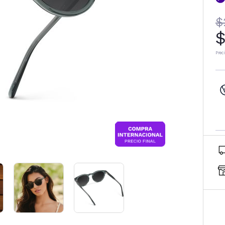
$
$
Prec