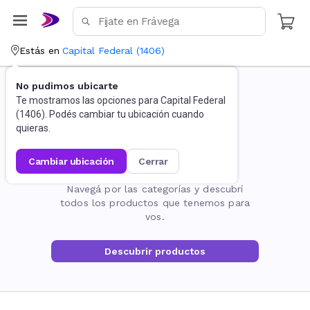
Estás en
Capital Federal
(
1406
)
No pudimos ubicarte
Te mostramos las opciones para
Capital Federal
(
1406
). Podés cambiar tu ubicación cuando
quieras.
cambiar ubicación
cerrar
La página no existe
Navegá por las categorías y descubrí
todos los productos que tenemos para
vos.
Descubrir productos