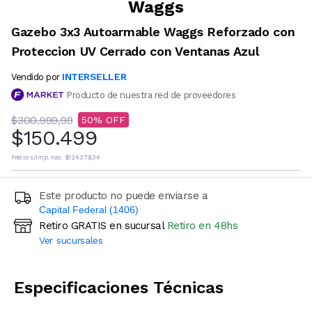
Waggs
Gazebo 3x3 Autoarmable Waggs Reforzado con
Proteccion UV Cerrado con Ventanas Azul
INTERSELLER
Vendido por
Producto de nuestra red de proveedores
$300.999,99
50
$150.499
Precio s/imp. nac.
$124.379,34
Este producto no puede enviarse a
Capital Federal (1406)
Retiro GRATIS en sucursal
Retiro en 48hs
Ingresá código postal (sólo números)
Ver sucursales
CALCULAR
Especificaciones Técnicas