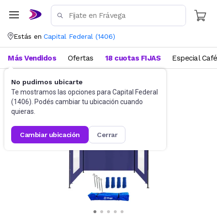
Estás en
Capital Federal
(
1406
)
Más Vendidos
Ofertas
18 cuotas FIJAS
Especial Caf
No pudimos ubicarte
Jardín
Gazebos
Te mostramos las opciones para
Capital Federal
(
1406
). Podés cambiar tu ubicación cuando
quieras.
cambiar ubicación
cerrar