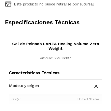
Este producto no puede retirarse por sucursal
Ingresá código postal (sólo números)
CALCULAR
Especificaciones Técnicas
Gel de Peinado LANZA Healing Volume Zero
Weight
Artículo:
22906397
Características Técnicas
Modelo y origen
Origen
United States