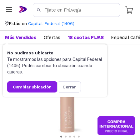
Estás en
Capital Federal
(
1406
)
Más Vendidos
Ofertas
18 cuotas FIJAS
Especial Caf
No pudimos ubicarte
Artículos de Peluquería
Tratamientos
Te mostramos las opciones para
Capital Federal
(
1406
). Podés cambiar tu ubicación cuando
quieras.
cambiar ubicación
cerrar