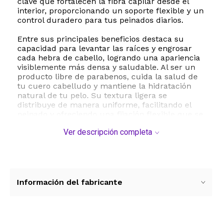
clave que fortalecen la fibra capilar desde el
interior, proporcionando un soporte flexible y un
control duradero para tus peinados diarios.
Entre sus principales beneficios destaca su
capacidad para levantar las raíces y engrosar
cada hebra de cabello, logrando una apariencia
visiblemente más densa y saludable. Al ser un
producto libre de parabenos, cuida la salud de
tu cuero cabelludo y mantiene la hidratación
natural de tu pelo. Su textura ligera se
distribuye de manera uniforme, facilitando el
peinado y ofreciendo una fijación flexible que se
adapta al movimiento natural de tu cabello.
Ver descripción completa
Este gel es ideal para quienes buscan una
solución efectiva contra el cabello lacio y sin
vida. Su presentación de 200 mililitros 6.8 onzas
es perfecta para el uso cotidiano, asegurando
un rendimiento prolongado. Aplica una pequeña
Información del fabricante
cantidad sobre el cabello húmedo y distribúyelo
de raíces a puntas antes de secar para
maximizar el volumen y obtener un acabado
profesional de salón en la comodidad de tu