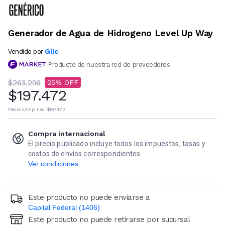
Generador de Agua de Hidrogeno Level Up Way
Glic
Vendido por
Producto de nuestra red de proveedores
$263.296
25
$197.472
Precio s/imp. nac.
$197.472
Compra internacional
El precio publicado incluye todos los impuestos, tasas y
costos de envíos correspondientes
Ver condiciones
Este producto no puede enviarse a
Capital Federal (1406)
Este producto no puede retirarse por sucursal
Ingresá código postal (sólo números)