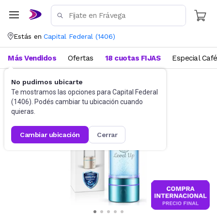
Estás en
Capital Federal
(
1406
)
Más Vendidos
Ofertas
18 cuotas FIJAS
Especial Caf
No pudimos ubicarte
Hogar
Purificadores de Agua
Te mostramos las opciones para
Capital Federal
(
1406
). Podés cambiar tu ubicación cuando
quieras.
cambiar ubicación
cerrar