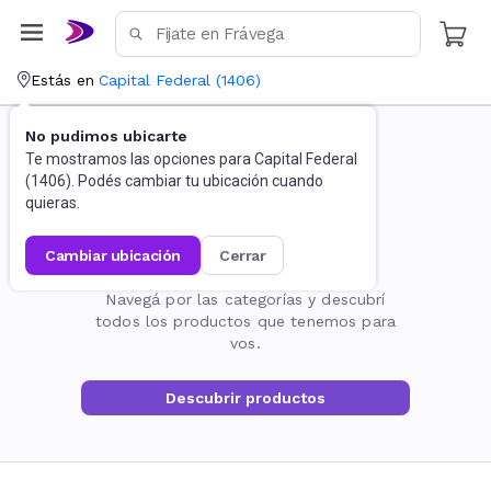
Estás en
Capital Federal
(
1406
)
No pudimos ubicarte
Te mostramos las opciones para
Capital Federal
(
1406
). Podés cambiar tu ubicación cuando
quieras.
cambiar ubicación
cerrar
La página no existe
Navegá por las categorías y descubrí
todos los productos que tenemos para
vos.
Descubrir productos