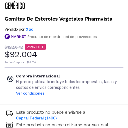
Gomitas De Esteroles Vegetales Pharmvista
Glic
Vendido por
Producto de nuestra red de proveedores
$122.672
25
$92.004
Precio s/imp. nac.
$92.004
Compra internacional
El precio publicado incluye todos los impuestos, tasas y
costos de envíos correspondientes
Ver condiciones
Este producto no puede enviarse a
Capital Federal (1406)
Este producto no puede retirarse por sucursal
Ingresá código postal (sólo números)