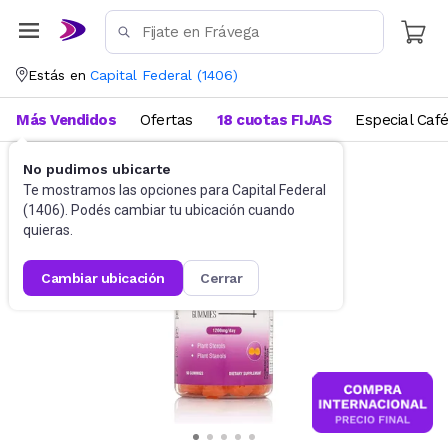
Estás en
Capital Federal
(
1406
)
Más Vendidos
Ofertas
18 cuotas FIJAS
Especial Caf
No pudimos ubicarte
Suplementos
Suplementos deportivos
Te mostramos las opciones para
Capital Federal
(
1406
). Podés cambiar tu ubicación cuando
quieras.
cambiar ubicación
cerrar