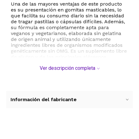
Una de las mayores ventajas de este producto
es su presentación en gomitas masticables, lo
que facilita su consumo diario sin la necesidad
de tragar pastillas o cápsulas difíciles. Además,
su fórmula es completamente apta para
veganos y vegetarianos, elaborada sin gelatina
de origen animal y utilizando únicamente
ingredientes libres de organismos modificados
genéticamente sin OMG. Es un suplemento libre
de gluten y de los principales alérgenos
comunes, garantizando una opción segura para
Ver descripción completa
personas con sensibilidades alimentarias.
Cada envase contiene 90 gomitas, lo que
equivale a un suministro completo para un mes
de tratamiento siguiendo la dosis recomendada.
El producto es fabricado en Estados Unidos bajo
Información del fabricante
los más estrictos estándares de calidad en
instalaciones certificadas por cGMP, NSF, BRCGS
e ISO, asegurando que cada lote sea sometido a
rigurosas pruebas de pureza, seguridad y
potencia en laboratorios independientes.
Ver más contenido