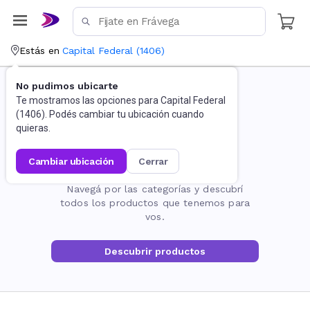
Estás en
Capital Federal
(
1406
)
No pudimos ubicarte
Te mostramos las opciones para
Capital Federal
(
1406
). Podés cambiar tu ubicación cuando
quieras.
cambiar ubicación
cerrar
La página no existe
Navegá por las categorías y descubrí
todos los productos que tenemos para
vos.
Descubrir productos