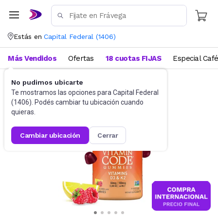
Estás en
Capital Federal
(
1406
)
Más Vendidos
Ofertas
18 cuotas FIJAS
Especial Caf
No pudimos ubicarte
Suplementos
Suplementos deportivos
Te mostramos las opciones para
Capital Federal
(
1406
). Podés cambiar tu ubicación cuando
quieras.
cambiar ubicación
cerrar