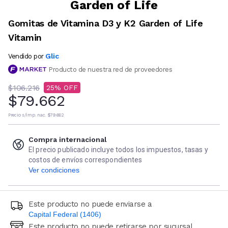
Garden of Life
Gomitas de Vitamina D3 y K2 Garden of Life
Vitamin
Glic
Vendido por
Producto de nuestra red de proveedores
$106.216
25
$79.662
Precio s/imp. nac.
$79.662
Compra internacional
El precio publicado incluye todos los impuestos, tasas y
costos de envíos correspondientes
Ver condiciones
Este producto no puede enviarse a
Capital Federal (1406)
Este producto no puede retirarse por sucursal
Ingresá código postal (sólo números)