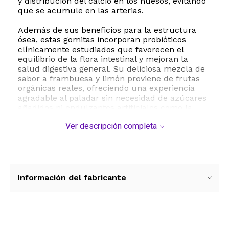
y distribución del calcio en los huesos, evitando
que se acumule en las arterias.
Además de sus beneficios para la estructura
ósea, estas gomitas incorporan probióticos
clínicamente estudiados que favorecen el
equilibrio de la flora intestinal y mejoran la
salud digestiva general. Su deliciosa mezcla de
sabor a frambuesa y limón proviene de frutas
orgánicas reales, ofreciendo una experiencia
agradable al paladar sin necesidad de azúcares
añadidos ni endulzantes artificiales como la
stevia. Al estar elaboradas a base de pectina de
Ver descripción completa
frutas, son completamente libres de gelatina de
origen animal, lo que las convierte en una
opción ideal para diversos estilos de vida.
Garden of Life mantiene los más altos
estándares de calidad en la industria. Este
Información del fabricante
producto cuenta con certificaciones de terceros
que garantizan que es libre de organismos
modificados genéticamente Non-GMO Project
Verified, certificado libre de gluten por la NSF y
apto para dietas Kosher. Incorpora este