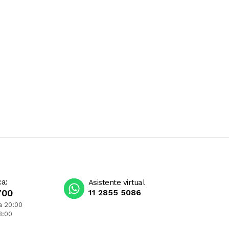
ca:
Asistente virtual
700
11 2855 5086
a 20:00
3:00