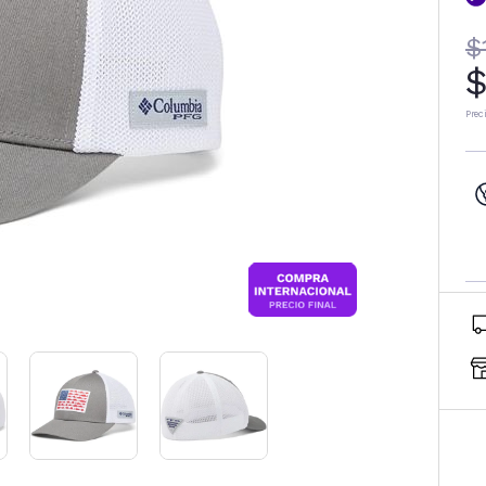
$
$
Prec