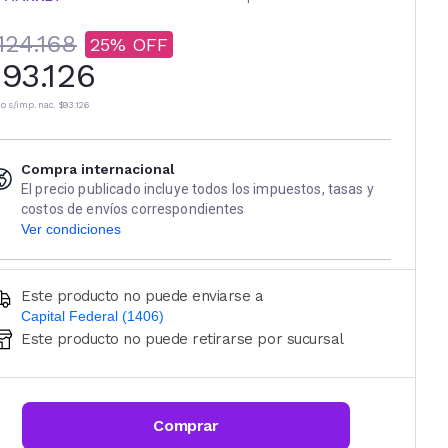
124.168
25
93.126
io s/imp. nac.
$93.126
Compra internacional
El precio publicado incluye todos los impuestos, tasas y
costos de envíos correspondientes
Ver condiciones
Este producto no puede enviarse a
Capital Federal (1406)
Este producto no puede retirarse por sucursal
Ingresá código postal (sólo números)
CALCULAR
Comprar