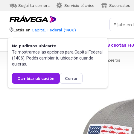
Seguí tu compra
Servicio técnico
Sucursales
Estás en
Capital Federal
(
1406
)
Categorías
Más Vendidos
Ofertas
18 cuotas FI
No pudimos ubicarte
Te mostramos las opciones para
Capital Federal
(
1406
). Podés cambiar tu ubicación cuando
Frávega
Indumentaria
Accesorios
Gorras y sombreros
quieras.
cambiar ubicación
cerrar