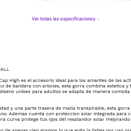
Ver todas las especificaciones
BALL
p High es el accesorio ideal para los amantes de las activ
fico de bandera con arboles, esta gorra combina estetica 
 diseno unisex para adultos se adapta de manera comoda y
idad y una parte trasera de malla transpirable, esta gorr
ano. Ademas cuenta con proteccion solar integrada para cu
era curva protege tus ojos del resplandor solar mejorando 
 de apenas cien gramos lo que evita la fatiga por uso pr