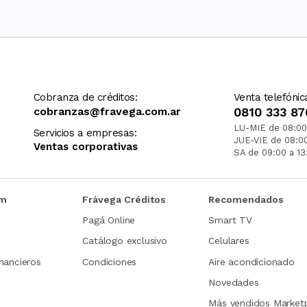
Cobranza de créditos:
Venta telefónic
cobranzas@fravega.com.ar
0810 333 87
LU-MIE de 08:00
Servicios a empresas:
JUE-VIE de 08:0
Ventas corporativas
SA de 09:00 a 13
om
Frávega Créditos
Recomendados
Pagá Online
Smart TV
Catálogo exclusivo
Celulares
nancieros
Condiciones
Aire acondicionado
Novedades
Más vendidos Market