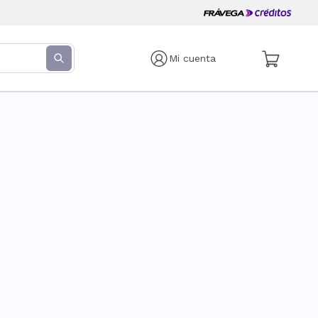
Mi cuenta
s