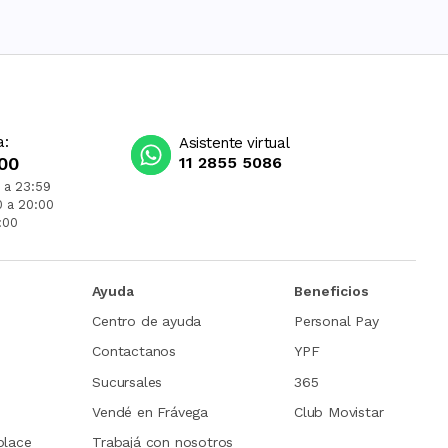
a:
Asistente virtual
00
11 2855 5086
 a 23:59
0 a 20:00
:00
Ayuda
Beneficios
Centro de ayuda
Personal Pay
Contactanos
YPF
Sucursales
365
Vendé en Frávega
Club Movistar
place
Trabajá con nosotros