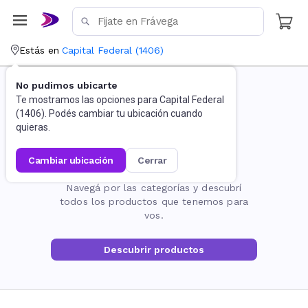
Estás en
Capital Federal
(
1406
)
No pudimos ubicarte
Te mostramos las opciones para
Capital Federal
(
1406
). Podés cambiar tu ubicación cuando
quieras.
cambiar ubicación
cerrar
La página no existe
Navegá por las categorías y descubrí
todos los productos que tenemos para
vos.
Descubrir productos