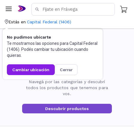
Estás en
Capital Federal
(
1406
)
No pudimos ubicarte
Te mostramos las opciones para
Capital Federal
(
1406
). Podés cambiar tu ubicación cuando
quieras.
cambiar ubicación
cerrar
La página no existe
Navegá por las categorías y descubrí
todos los productos que tenemos para
vos.
Descubrir productos