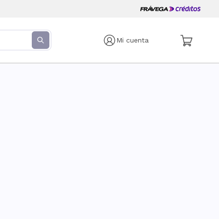
Mi cuenta
s