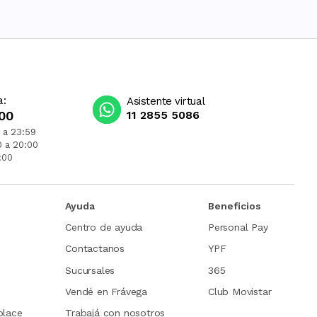
a:
Asistente virtual
00
11 2855 5086
 a 23:59
0 a 20:00
:00
Ayuda
Beneficios
Centro de ayuda
Personal Pay
Contactanos
YPF
Sucursales
365
Vendé en Frávega
Club Movistar
place
Trabajá con nosotros