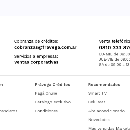
Cobranza de créditos:
Venta telefónic
cobranzas@fravega.com.ar
0810 333 87
LU-MIE de 08:00
Servicios a empresas:
JUE-VIE de 08:0
Ventas corporativas
SA de 09:00 a 13
om
Frávega Créditos
Recomendados
Pagá Online
Smart TV
Catálogo exclusivo
Celulares
nancieros
Condiciones
Aire acondicionado
Novedades
Más vendidos Market