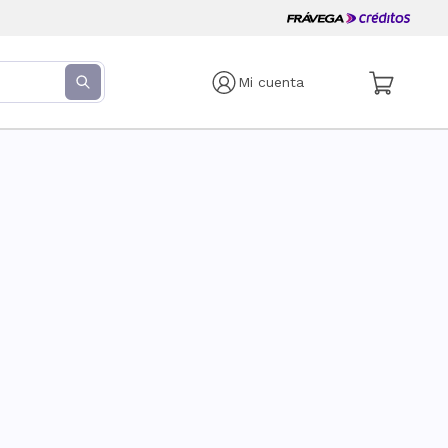
Mi cuenta
s