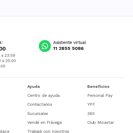
a:
Asistente virtual
00
11 2855 5086
 a 23:59
0 a 20:00
:00
Ayuda
Beneficios
Centro de ayuda
Personal Pay
Contactanos
YPF
Sucursales
365
Vendé en Frávega
Club Movistar
place
Trabajá con nosotros