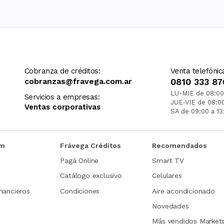
Cobranza de créditos:
Venta telefónic
cobranzas@fravega.com.ar
0810 333 87
LU-MIE de 08:00
Servicios a empresas:
JUE-VIE de 08:0
Ventas corporativas
SA de 09:00 a 13
om
Frávega Créditos
Recomendados
Pagá Online
Smart TV
Catálogo exclusivo
Celulares
nancieros
Condiciones
Aire acondicionado
Novedades
Más vendidos Market