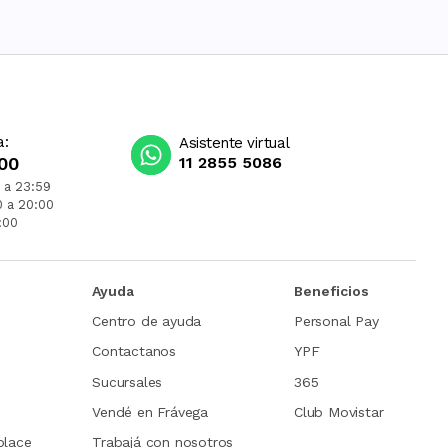
a:
Asistente virtual
00
11 2855 5086
 a 23:59
0 a 20:00
:00
Ayuda
Beneficios
Centro de ayuda
Personal Pay
Contactanos
YPF
Sucursales
365
Vendé en Frávega
Club Movistar
place
Trabajá con nosotros