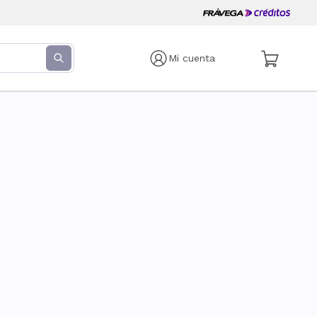
Mi cuenta
s