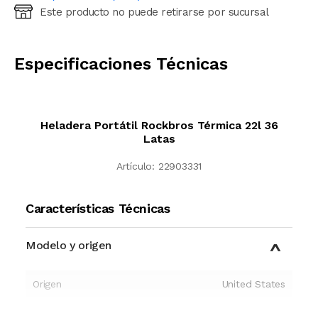
Este producto no puede retirarse por sucursal
Ingresá código postal (sólo números)
CALCULAR
Especificaciones Técnicas
Heladera Portátil Rockbros Térmica 22l 36
Latas
Artículo:
22903331
Características Técnicas
Modelo y origen
Origen
United States