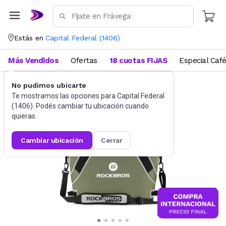
Estás en
Capital Federal
(
1406
)
Más Vendidos
Ofertas
18 cuotas FIJAS
Especial Caf
No pudimos ubicarte
Camping y Aire Libre
Conservadoras
Te mostramos las opciones para
Capital Federal
(
1406
). Podés cambiar tu ubicación cuando
quieras.
cambiar ubicación
cerrar