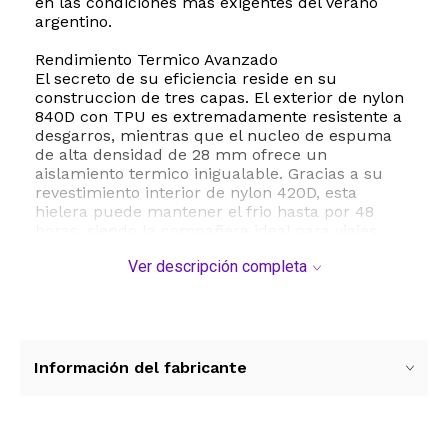
en las condiciones mas exigentes del verano
argentino.
Rendimiento Termico Avanzado
El secreto de su eficiencia reside en su
construccion de tres capas. El exterior de nylon
840D con TPU es extremadamente resistente a
desgarros, mientras que el nucleo de espuma
de alta densidad de 28 mm ofrece un
aislamiento termico inigualable. Gracias a su
revestimiento interior de nylon 420D, esta
hielera puede mantener el frio hasta por 48
horas, siendo la compañera ideal para viajes
largos, dias de camping o jornadas de pesca.
Ver descripción completa
100 Impermeable y a Prueba de Fugas
Equipada con una cremallera hermetica de
grado profesional, esta hielera asegura un
sellado total. No solo evita que el agua se filtre
hacia afuera, sino que tambien protege el
Información del fabricante
contenido del polvo y la arena. Es totalmente
sumergible y resistente al agua, lo que la hace
perfecta para actividades nauticas, kayak o para
dejarla sobre la arena en la playa sin