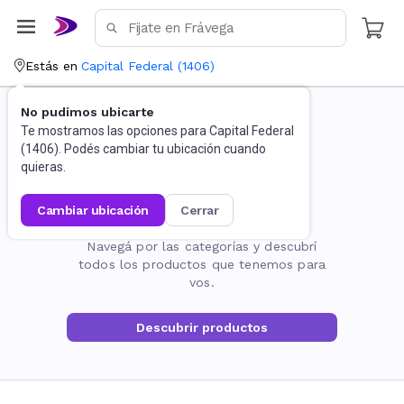
Estás en
Capital Federal
(
1406
)
No pudimos ubicarte
Te mostramos las opciones para
Capital Federal
(
1406
). Podés cambiar tu ubicación cuando
quieras.
cambiar ubicación
cerrar
La página no existe
Navegá por las categorías y descubrí
todos los productos que tenemos para
vos.
Descubrir productos