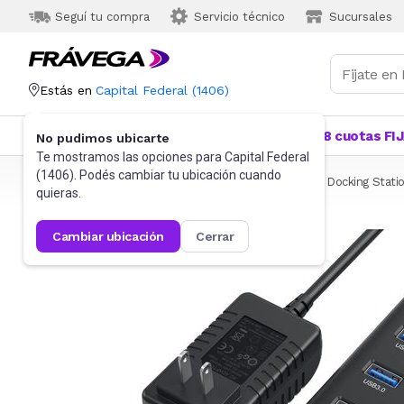
Seguí tu compra
Servicio técnico
Sucursales
Estás en
Capital Federal
(
1406
)
Categorías
Más Vendidos
Ofertas
18 cuotas FI
No pudimos ubicarte
Te mostramos las opciones para
Capital Federal
(
1406
). Podés cambiar tu ubicación cuando
Frávega
Informática
Accesorios de Informática
Docking Stati
quieras.
cambiar ubicación
cerrar