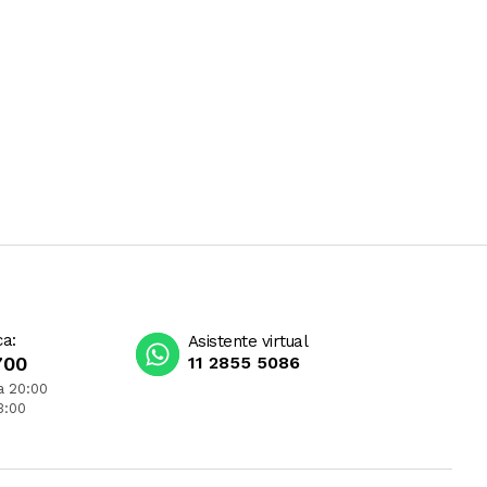
ca:
Asistente virtual
700
11 2855 5086
a 20:00
3:00