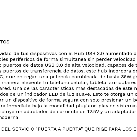
RTOS
ividad de tus dispositivos con el Hub USB 3.0 alimentado 
ples perifericos de forma simultanea sin perder velocidad
puertos de datos USB 3.0 de alta velocidad, capaces de t
s puertos de transferencia de datos, este hub incorpora 
SB C, que entregan una potencia combinada de hasta 36W gr
manera eficiente tu telefono celular, tableta, auriculares 
ared. Una de las caracteristicas mas destacadas de este m
s de un indicador LED de luz suave. Esto te otorga un co
r un dispositivo de forma segura con solo presionar un bot
ra inmediata bajo la modalidad plug and play en sistemas
 incluye un adaptador de corriente de 12.5V y un adaptad
moderna.
DEL SERVICIO "PUERTA A PUERTA" QUE RIGE PARA LOS 