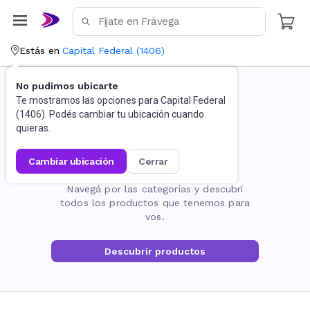
Estás en
Capital Federal
(
1406
)
No pudimos ubicarte
Te mostramos las opciones para
Capital Federal
(
1406
). Podés cambiar tu ubicación cuando
quieras.
cambiar ubicación
cerrar
La página no existe
Navegá por las categorías y descubrí
todos los productos que tenemos para
vos.
Descubrir productos