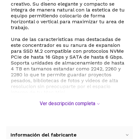
creativo. Su diseno elegante y compacto se
integra de manera natural con la estetica de tu
equipo permitiendo colocarlo de forma
horizontal o vertical para maximizar tu area de
trabajo.
Una de las caracteristicas mas destacadas de
este concentrador es su ranura de expansion
para SSD M.2 compatible con protocolos NVMe
PCIe de hasta 16 Gbps y SATA de hasta 6 Gbps.
Soporta unidades de almacenamiento de hasta
4 TB en tamanos estandar como 2242, 2260 y
2280 lo que te permite guardar proyectos
pesados, bibliotecas de fotos y videos de alta
resolucion sin preocuparte por el espacio
interno de tu Mac Mini.
Ver descripción completa
En el apartado de conectividad el hub ofrece dos
puertos USB C de alta velocidad que alcanzan
tasas de transferencia de datos de hasta 10
Gbps ideales para conectar discos externos
adicionales de hasta 2 TB o transferir archivos
pesados en cuestion de segundos. Ademas
Información del fabricante