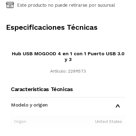
Este producto no puede retirarse por sucursal
Ingresá código postal (sólo números)
CALCULAR
Especificaciones Técnicas
Hub USB MOGOOD 4 en 1 con 1 Puerto USB 3.0
y 3
Artículo:
22911573
Características Técnicas
Modelo y origen
Origen
United States