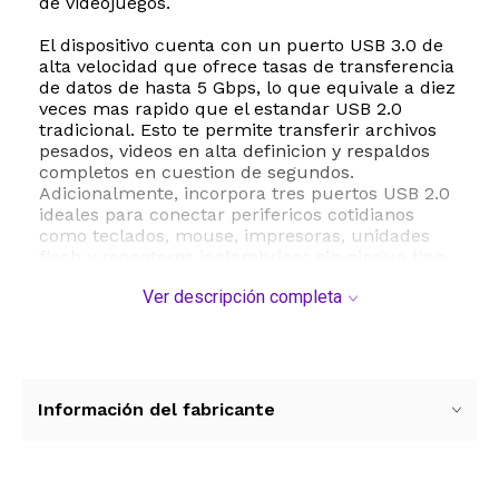
de videojuegos.
El dispositivo cuenta con un puerto USB 3.0 de
alta velocidad que ofrece tasas de transferencia
de datos de hasta 5 Gbps, lo que equivale a diez
veces mas rapido que el estandar USB 2.0
tradicional. Esto te permite transferir archivos
pesados, videos en alta definicion y respaldos
completos en cuestion de segundos.
Adicionalmente, incorpora tres puertos USB 2.0
ideales para conectar perifericos cotidianos
como teclados, mouse, impresoras, unidades
flash y receptores inalambricos sin ningun tipo
de interferencia.
Ver descripción completa
Su tecnologia Plug and Play asegura un
funcionamiento inmediato sin necesidad de
instalar controladores, software adicional o
realizar configuraciones complejas. Solo debes
conectarlo a un puerto libre y estara listo para
Información del fabricante
usar. Fabricado con una carcasa de aluminio de
alta calidad, no solo ofrece una estetica
elegante y moderna, sino que tambien garantiza
una excelente disipacion del calor y una alta