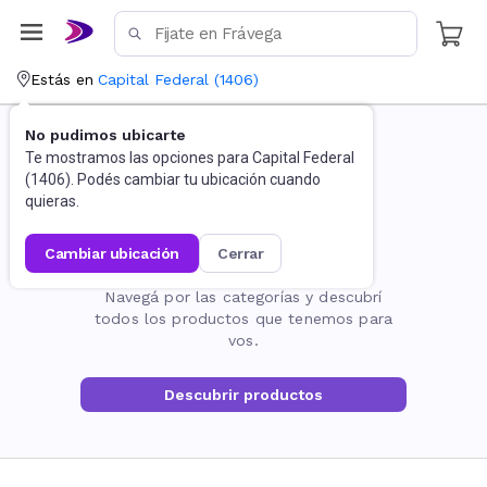
Estás en
Capital Federal
(
1406
)
No pudimos ubicarte
Te mostramos las opciones para
Capital Federal
(
1406
). Podés cambiar tu ubicación cuando
quieras.
cambiar ubicación
cerrar
La página no existe
Navegá por las categorías y descubrí
todos los productos que tenemos para
vos.
Descubrir productos