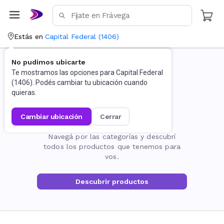
Estás en
Capital Federal
(
1406
)
No pudimos ubicarte
Te mostramos las opciones para
Capital Federal
(
1406
). Podés cambiar tu ubicación cuando
quieras.
cambiar ubicación
cerrar
La página no existe
Navegá por las categorías y descubrí
todos los productos que tenemos para
vos.
Descubrir productos