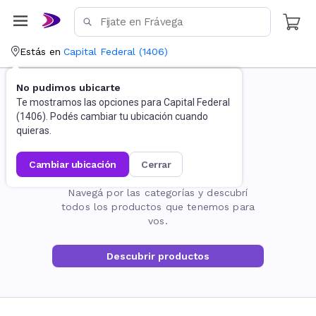
Estás en
Capital Federal
(
1406
)
No pudimos ubicarte
Te mostramos las opciones para
Capital Federal
(
1406
). Podés cambiar tu ubicación cuando
quieras.
cambiar ubicación
cerrar
La página no existe
Navegá por las categorías y descubrí
todos los productos que tenemos para
vos.
Descubrir productos