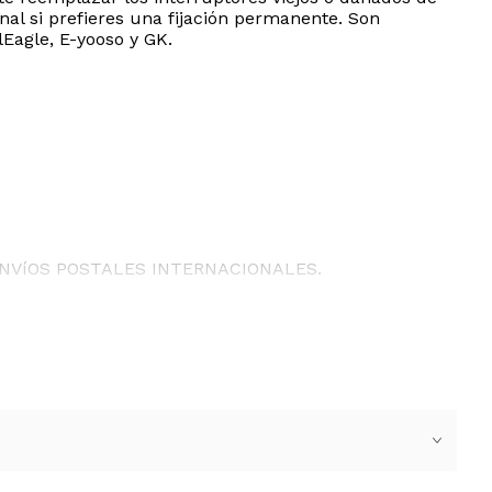
al si prefieres una fijación permanente. Son
agle, E-yooso y GK.
ENVíOS POSTALES INTERNACIONALES.