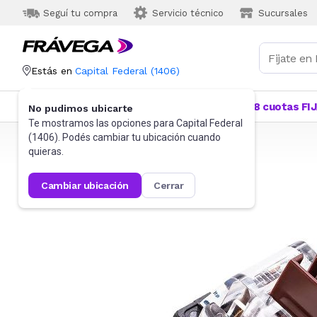
Seguí tu compra
Servicio técnico
Sucursales
Estás en
Capital Federal
(
1406
)
Categorías
Más Vendidos
Ofertas
18 cuotas FI
No pudimos ubicarte
Te mostramos las opciones para
Capital Federal
(
1406
). Podés cambiar tu ubicación cuando
Frávega
Videojuegos
Accesorios
quieras.
cambiar ubicación
cerrar