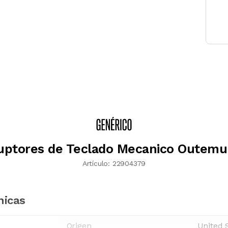
ruptores de Teclado Mecanico Outemu
Artículo:
22904379
nicas
Origen
United 