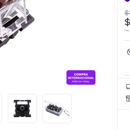
$
$
Prec