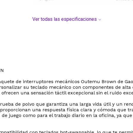
Ver todas las especificaciones
WN
paquete de interruptores mecánicos Outemu Brown de Gaote.
rsonalizar su teclado mecánico con componentes de alta 
ofrecen una sensación táctil excepcional sin el ruido exce
rueba de polvo que garantiza una larga vida útil y un ren
 proporcionan una respuesta física clara y cómoda que tr
s de juego como para el trabajo diario en la oficina, ya qu
mpatibilidad con teclados hot-swappable, lo que te permi