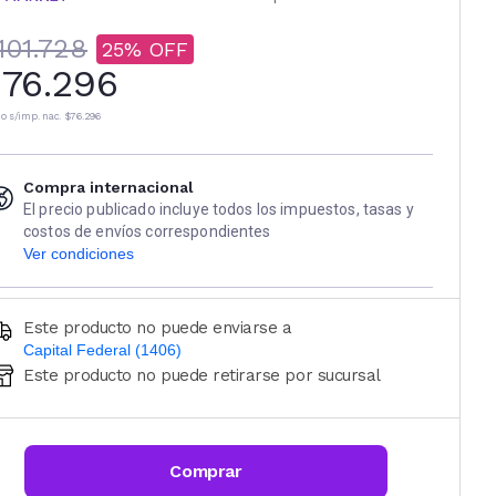
101.728
25
76.296
io s/imp. nac.
$76.296
Compra internacional
El precio publicado incluye todos los impuestos, tasas y
costos de envíos correspondientes
Ver condiciones
Este producto no puede enviarse a
Capital Federal (1406)
Este producto no puede retirarse por sucursal
Ingresá código postal (sólo números)
CALCULAR
Comprar