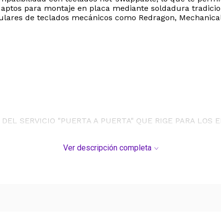
 aptos para montaje en placa mediante soldadura tradicion
lares de teclados mecánicos como Redragon, MechanicalE
DEL SERVICIO "PUERTA A PUERTA" QUE RIGE PARA LOS 
S DE SU COMPRA.
Ver descripción completa