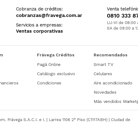
Cobranza de créditos:
Venta telefóni
cobranzas@fravega.com.ar
0810 333 8
LU-VI de 08:00 
Servicios a empresas:
SA de 09:00 a 1
Ventas corporativas
om
Frávega Créditos
Recomendados
Pagá Online
Smart TV
Catálogo exclusivo
Celulares
nancieros
Condiciones
Aire acondicionado
Novedades
Más vendidos Market
com.
Frávega S.A.C.I. e I. | Larrea 1106 2° Piso (C1117ABH) | Ciudad de