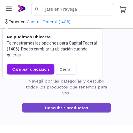
Estás en
Capital Federal
(
1406
)
No pudimos ubicarte
Te mostramos las opciones para
Capital Federal
(
1406
). Podés cambiar tu ubicación cuando
quieras.
cambiar ubicación
cerrar
La página no existe
Navegá por las categorías y descubrí
todos los productos que tenemos para
vos.
Descubrir productos