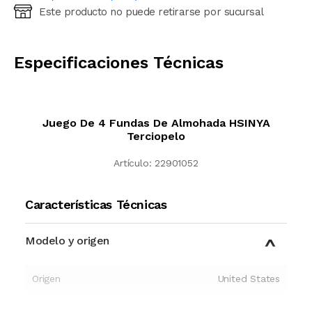
Este producto no puede retirarse por sucursal
Ingresá código postal (sólo números)
CALCULAR
Especificaciones Técnicas
Juego De 4 Fundas De Almohada HSINYA
Terciopelo
Artículo:
22901052
Características Técnicas
Modelo y origen
Origen
United States