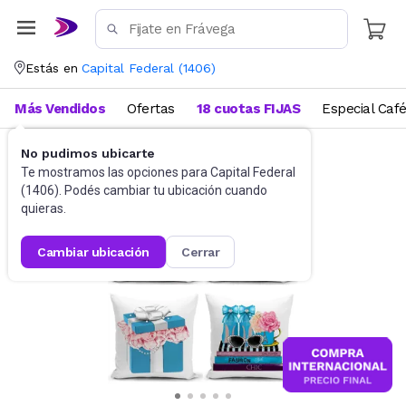
Estás en
Capital Federal
(
1406
)
Más Vendidos
Ofertas
18 cuotas FIJAS
Especial Caf
No pudimos ubicarte
Ropa de cama
Fundas de almohadas
Te mostramos las opciones para
Capital Federal
(
1406
). Podés cambiar tu ubicación cuando
quieras.
cambiar ubicación
cerrar