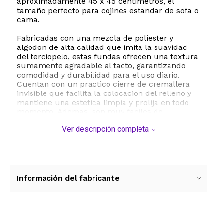
aproximadamente 45 x 45 centimetros, el
tamaño perfecto para cojines estandar de sofa o
cama.
Fabricadas con una mezcla de poliester y
algodon de alta calidad que imita la suavidad
del terciopelo, estas fundas ofrecen una textura
sumamente agradable al tacto, garantizando
comodidad y durabilidad para el uso diario.
Cuentan con un practico cierre de cremallera
invisible que facilita la colocacion del relleno y
mantiene una estetica limpia y prolija en todo
momento. Ademas, son muy faciles de
mantener ya que son aptas para lavado a
Ver descripción completa
maquina, lo que te permitira conservarlas
impecables sin esfuerzo. Dale un toque fresco,
femenino y contemporaneo a tu hogar con este
set versatil que combina resistencia, suavidad y
un diseño unico.
Información del fabricante
ESTE PRODUCTO VIENE DE USA DENTRO DEL
MARCO DEL SERVICIO "PUERTA A PUERTA" QUE
RIGE PARA LOS ENVíOS POSTALES
INTERNACIONALES.