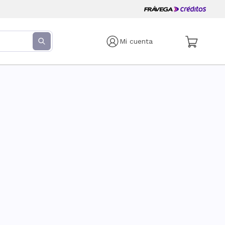
Mi cuenta
s