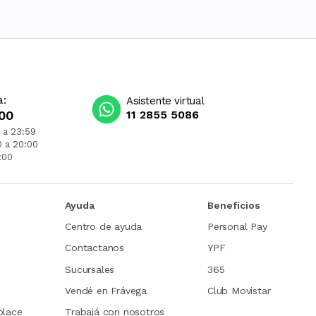
a:
Asistente virtual
00
11 2855 5086
 a 23:59
0 a 20:00
:00
Ayuda
Beneficios
Centro de ayuda
Personal Pay
Contactanos
YPF
Sucursales
365
Vendé en Frávega
Club Movistar
place
Trabajá con nosotros