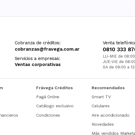
Cobranza de créditos:
Venta telefónic
cobranzas@fravega.com.ar
0810 333 87
LU-MIE de 08:00
Servicios a empresas:
JUE-VIE de 08:0
Ventas corporativas
SA de 09:00 a 13
om
Frávega Créditos
Recomendados
Pagá Online
Smart TV
Catálogo exclusivo
Celulares
nancieros
Condiciones
Aire acondicionado
Novedades
Más vendidos Market