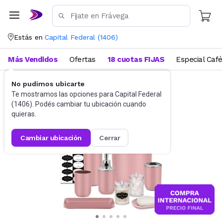
Estás en
Capital Federal
(
1406
)
Más Vendidos
Ofertas
18 cuotas FIJAS
Especial Caf
No pudimos ubicarte
Baño
Accesorios de baño
Te mostramos las opciones para
Capital Federal
(
1406
). Podés cambiar tu ubicación cuando
quieras.
cambiar ubicación
cerrar