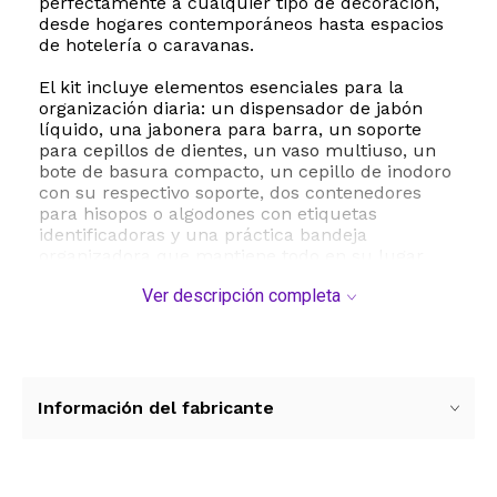
perfectamente a cualquier tipo de decoración,
desde hogares contemporáneos hasta espacios
de hotelería o caravanas.
El kit incluye elementos esenciales para la
organización diaria: un dispensador de jabón
líquido, una jabonera para barra, un soporte
para cepillos de dientes, un vaso multiuso, un
bote de basura compacto, un cepillo de inodoro
con su respectivo soporte, dos contenedores
para hisopos o algodones con etiquetas
identificadoras y una práctica bandeja
organizadora que mantiene todo en su lugar.
Cada pieza ha sido pensada para maximizar el
Ver descripción completa
espacio disponible, siendo ideal tanto para baños
principales amplios como para medios baños o
tocadores pequeños donde el orden es
fundamental.
Además de su utilidad práctica, este juego de
Información del fabricante
accesorios destaca por su acabado pulido que
aporta una estética unificada y elegante. Es una
opción excelente para quienes buscan renovar
su hogar o como un regalo sofisticado para