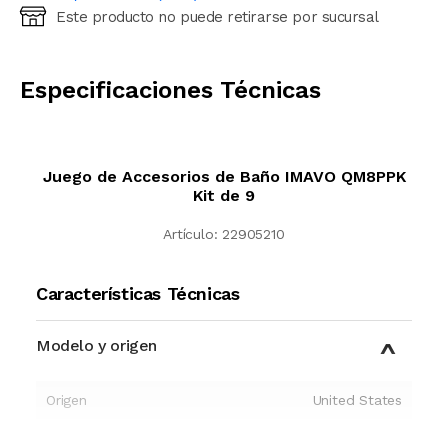
Este producto no puede retirarse por sucursal
Ingresá código postal (sólo números)
CALCULAR
Especificaciones Técnicas
Juego de Accesorios de Baño IMAVO QM8PPK
Kit de 9
Artículo:
22905210
Características Técnicas
Modelo y origen
Origen
United States