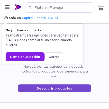
Estás en
Capital Federal
(
1406
)
No pudimos ubicarte
Te mostramos las opciones para
Capital Federal
(
1406
). Podés cambiar tu ubicación cuando
quieras.
cambiar ubicación
cerrar
La página no existe
Navegá por las categorías y descubrí
todos los productos que tenemos para
vos.
Descubrir productos