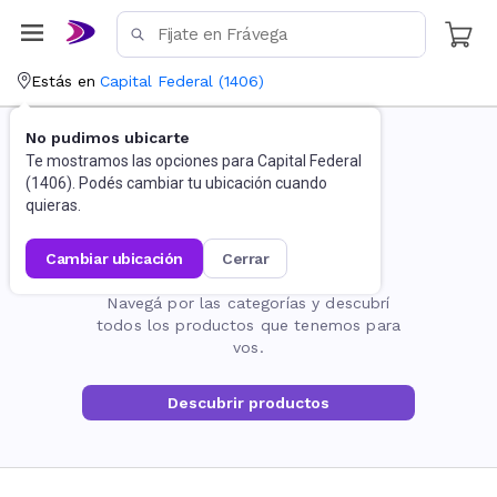
Estás en
Capital Federal
(
1406
)
No pudimos ubicarte
Te mostramos las opciones para
Capital Federal
(
1406
). Podés cambiar tu ubicación cuando
quieras.
cambiar ubicación
cerrar
La página no existe
Navegá por las categorías y descubrí
todos los productos que tenemos para
vos.
Descubrir productos