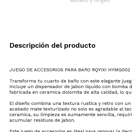
Modelo y origen
Descripción del producto
JUEGO DE ACCESORIOS PARA BAñO RQYIXI HYMG002
Transforma tu cuarto de baño con este elegante jueg
incluye un dispensador de jabon liquido con bomba de 
fabricada en ceramica dolomita de alta calidad, lo q
El diseño combina una textura rustica y retro con u
acabado mate texturizado no solo es agradable al tac
ceramica, su limpieza es sumamente sencilla, requir
acumular residuos de jabon.
Este juego de accesorios es ideal para renovar la dec