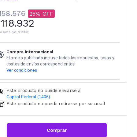
158.576
25
118.932
io s/imp. nac.
$118.932
Compra internacional
El precio publicado incluye todos los impuestos, tasas y
costos de envíos correspondientes
Ver condiciones
Este producto no puede enviarse a
Capital Federal (1406)
Este producto no puede retirarse por sucursal
Ingresá código postal (sólo números)
CALCULAR
Comprar