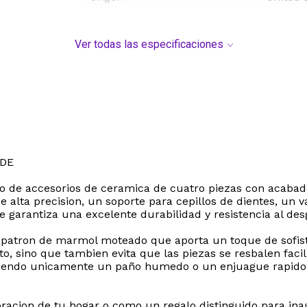
Ver todas las especificaciones
 DE
o de accesorios de ceramica de cuatro piezas con acabado
alta precision, un soporte para cepillos de dientes, un v
ue garantiza una excelente durabilidad y resistencia al d
n patron de marmol moteado que aporta un toque de sofis
to, sino que tambien evita que las piezas se resbalen fac
iendo unicamente un paño humedo o un enjuague rapido baj
oracion de tu hogar o como un regalo distinguido para ina