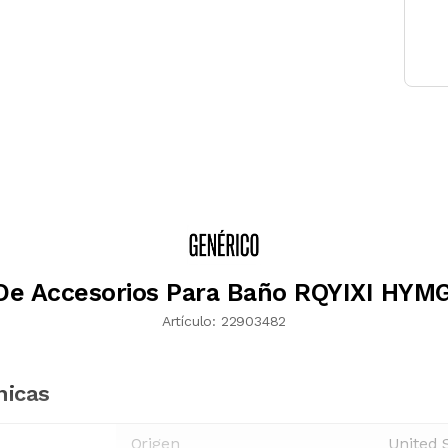
De Accesorios Para Baño RQYIXI HYM
Artículo:
22903482
nicas
Origen
United 