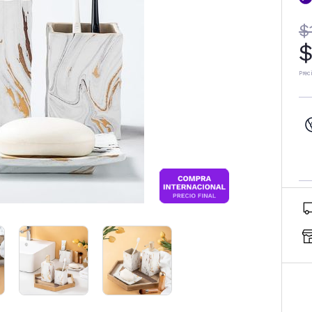
$
$
Prec