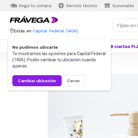
Seguí tu compra
Servicio técnico
Sucursales
Estás en
Capital Federal
(
1406
)
Categorías
Más Vendidos
Ofertas
18 cuotas FI
No pudimos ubicarte
Te mostramos las opciones para
Capital Federal
(
1406
). Podés cambiar tu ubicación cuando
Frávega
Hogar
Baño
Accesorios de baño
quieras.
cambiar ubicación
cerrar