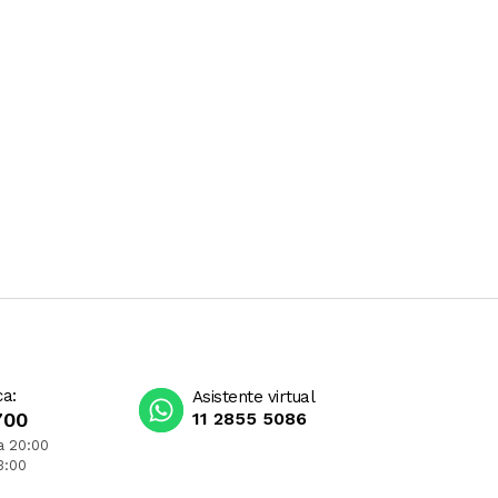
ca:
Asistente virtual
700
11 2855 5086
a 20:00
3:00