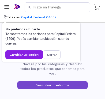
Estás en
Capital Federal
(
1406
)
No pudimos ubicarte
Te mostramos las opciones para
Capital Federal
(
1406
). Podés cambiar tu ubicación cuando
quieras.
cambiar ubicación
cerrar
La página no existe
Navegá por las categorías y descubrí
todos los productos que tenemos para
vos.
Descubrir productos