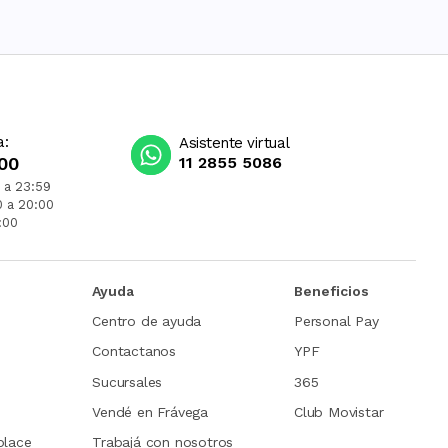
a:
Asistente virtual
00
11 2855 5086
 a 23:59
0 a 20:00
:00
Ayuda
Beneficios
Centro de ayuda
Personal Pay
Contactanos
YPF
Sucursales
365
Vendé en Frávega
Club Movistar
place
Trabajá con nosotros