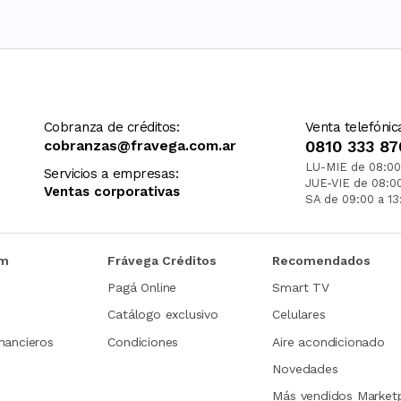
Cobranza de créditos:
Venta telefónic
cobranzas@fravega.com.ar
0810 333 87
LU-MIE de 08:00
Servicios a empresas:
JUE-VIE de 08:0
Ventas corporativas
SA de 09:00 a 13
om
Frávega Créditos
Recomendados
Pagá Online
Smart TV
Catálogo exclusivo
Celulares
nancieros
Condiciones
Aire acondicionado
Novedades
Más vendidos Market