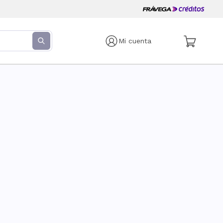
Mi cuenta
s