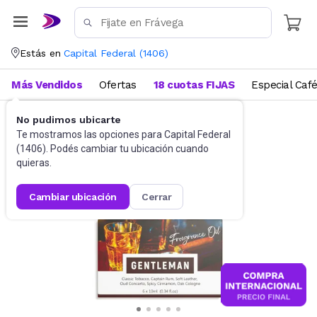
Estás en
Capital Federal
(
1406
)
Más Vendidos
Ofertas
18 cuotas FIJAS
Especial Caf
No pudimos ubicarte
Lavadero y Limpieza
Aromatizadores
Te mostramos las opciones para
Capital Federal
(
1406
). Podés cambiar tu ubicación cuando
quieras.
cambiar ubicación
cerrar