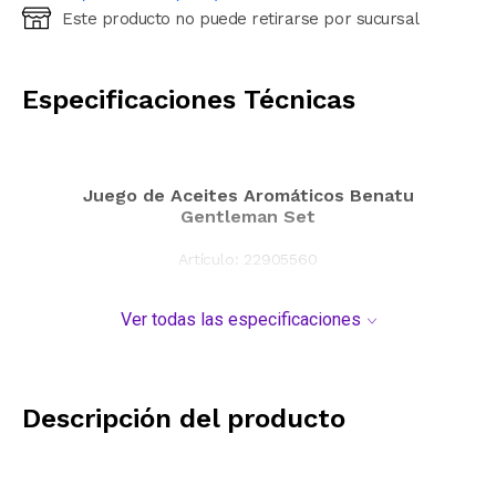
Este producto no puede retirarse por sucursal
Ingresá código postal (sólo números)
CALCULAR
Especificaciones Técnicas
Juego de Aceites Aromáticos Benatu
Gentleman Set
Artículo:
22905560
Ver todas las especificaciones
Descripción del producto