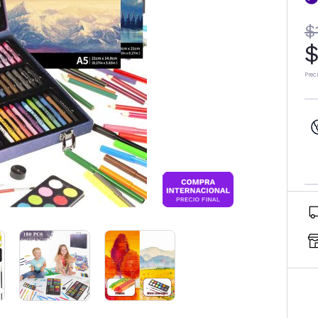
$
$
Prec