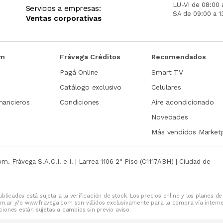
LU-VI de 08:00 
Servicios a empresas:
SA de 09:00 a 1
Ventas corporativas
om
Frávega Créditos
Recomendados
Pagá Online
Smart TV
Catálogo exclusivo
Celulares
nancieros
Condiciones
Aire acondicionado
Novedades
Más vendidos Market
com.
Frávega S.A.C.I. e I. | Larrea 1106 2° Piso (C1117ABH) | Ciudad de
blicados está sujeta a la verificación de stock. Los precios online y los planes de
m.ar y/o www.fravega.com son válidos exclusivamente para la compra vía intern
iones están sujetas a cambios sin previo aviso.