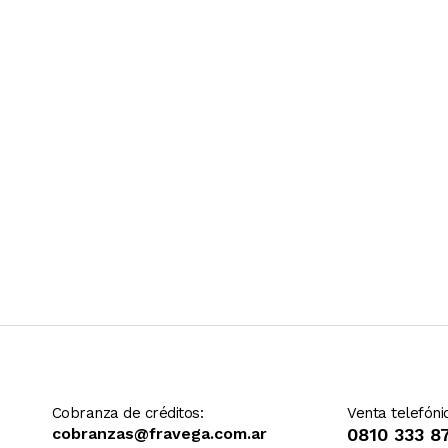
Ver más contenido
Cobranza de créditos:
Venta telefóni
cobranzas@fravega.com.ar
0810 333 8