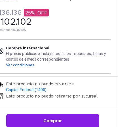
136.136
25
102.102
io s/imp. nac.
$102.102
Compra internacional
El precio publicado incluye todos los impuestos, tasas y
costos de envíos correspondientes
Ver condiciones
Este producto no puede enviarse a
Capital Federal (1406)
Este producto no puede retirarse por sucursal
Ingresá código postal (sólo números)
CALCULAR
Comprar