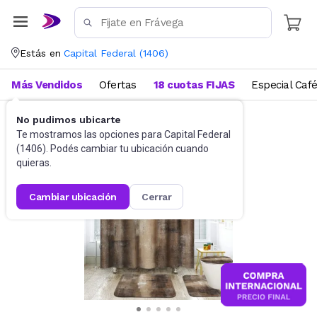
Estás en
Capital Federal
(
1406
)
Más Vendidos
Ofertas
18 cuotas FIJAS
Especial Caf
No pudimos ubicarte
Baño
Accesorios de baño
Te mostramos las opciones para
Capital Federal
(
1406
). Podés cambiar tu ubicación cuando
quieras.
cambiar ubicación
cerrar