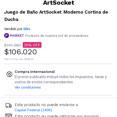
ArtSocket
Juego de Baño ArtSocket Moderno Cortina de
Ducha
Glic
Vendido por
Producto de nuestra red de proveedores
$141.360
25
$106.020
Precio s/imp. nac.
$106.020
Compra internacional
El precio publicado incluye todos los impuestos, tasas y
costos de envíos correspondientes
Ver condiciones
Este producto no puede enviarse a
Capital Federal (1406)
Este producto no puede retirarse por sucursal
Ingresá código postal (sólo números)