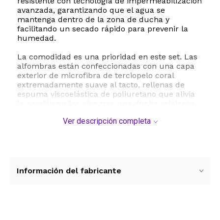
resistente con tecnología de impermeabilización
avanzada, garantizando que el agua se
mantenga dentro de la zona de ducha y
facilitando un secado rápido para prevenir la
humedad.
La comodidad es una prioridad en este set. Las
alfombras están confeccionadas con una capa
exterior de microfibra de terciopelo coral
extremadamente suave al tacto, rellenas de
espuma viscoelástica de poliuretano que alivia
la presión en los pies tras una ducha relajante.
Para su seguridad, las piezas textiles cuentan
Ver descripción completa
con una base antideslizante de puntos de PVC
que evita desplazamientos accidentales en
superficies húmedas. Con dimensiones estándar
de 183 por 183 centímetros para la cortina y
accesorios ergonómicos, este kit es compatible
con la mayoría de los baños de hogares, hoteles
Información del fabricante
o dormitorios. El mantenimiento es sumamente
sencillo, ya que todas las piezas son aptas para
lavado a máquina en agua fría, manteniendo la
intensidad de sus colores y la suavidad de sus
fibras por mucho más tiempo. Incluye 12