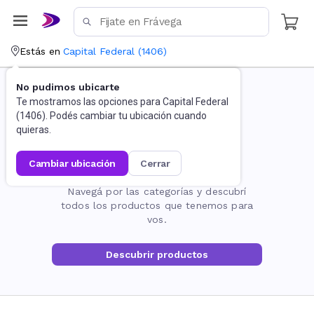
Estás en
Capital Federal
(
1406
)
No pudimos ubicarte
Te mostramos las opciones para
Capital Federal
(
1406
). Podés cambiar tu ubicación cuando
quieras.
cambiar ubicación
cerrar
La página no existe
Navegá por las categorías y descubrí
todos los productos que tenemos para
vos.
Descubrir productos